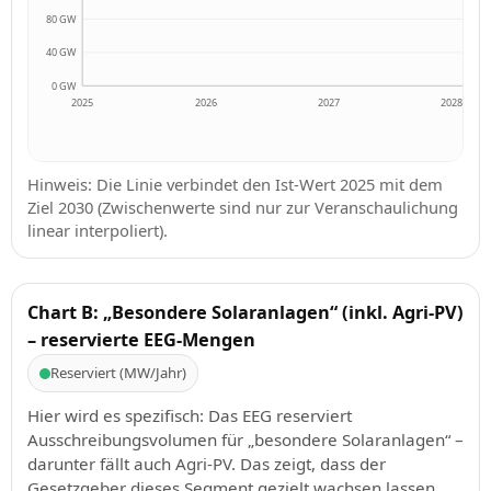
80 GW
40 GW
0 GW
2025
2026
2027
2028
Hinweis: Die Linie verbindet den Ist-Wert 2025 mit dem
Ziel 2030 (Zwischenwerte sind nur zur Veranschaulichung
linear interpoliert).
Chart B: „Besondere Solaranlagen“ (inkl. Agri-PV)
– reservierte EEG-Mengen
Reserviert (MW/Jahr)
Hier wird es spezifisch: Das EEG reserviert
Ausschreibungsvolumen für „besondere Solaranlagen“ –
darunter fällt auch Agri-PV. Das zeigt, dass der
Gesetzgeber dieses Segment gezielt wachsen lassen