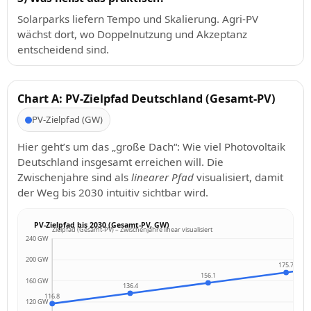
Solarparks liefern Tempo und Skalierung. Agri-PV
wächst dort, wo Doppelnutzung und Akzeptanz
entscheidend sind.
Chart A: PV-Zielpfad Deutschland (Gesamt-PV)
PV-Zielpfad (GW)
Hier geht’s um das „große Dach“: Wie viel Photovoltaik
Deutschland insgesamt erreichen will. Die
Zwischenjahre sind als
linearer Pfad
visualisiert, damit
der Weg bis 2030 intuitiv sichtbar wird.
PV-Zielpfad bis 2030 (Gesamt-PV, GW)
Zielpfad (Gesamt-PV) – Zwischenjahre linear visualisiert
240 GW
200 GW
175.7
156.1
160 GW
136.4
116.8
120 GW