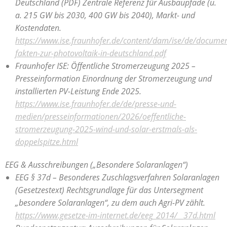
Deutschland (PDF)
Zentrale Referenz für Ausbaupfade (u.
a. 215 GW bis 2030, 400 GW bis 2040), Markt- und
Kostendaten.
https://www.ise.fraunhofer.de/content/dam/ise/de/document
fakten-zur-photovoltaik-in-deutschland.pdf
Fraunhofer ISE: Öffentliche Stromerzeugung 2025 –
Presseinformation
Einordnung der Stromerzeugung und
installierten PV-Leistung Ende 2025.
https://www.ise.fraunhofer.de/de/presse-und-
medien/presseinformationen/2026/oeffentliche-
stromerzeugung-2025-wind-und-solar-erstmals-als-
doppelspitze.html
EEG & Ausschreibungen („Besondere Solaranlagen“)
EEG § 37d – Besonderes Zuschlagsverfahren Solaranlagen
(Gesetzestext)
Rechtsgrundlage für das Untersegment
„besondere Solaranlagen“, zu dem auch Agri-PV zählt.
https://www.gesetze-im-internet.de/eeg_2014/__37d.html