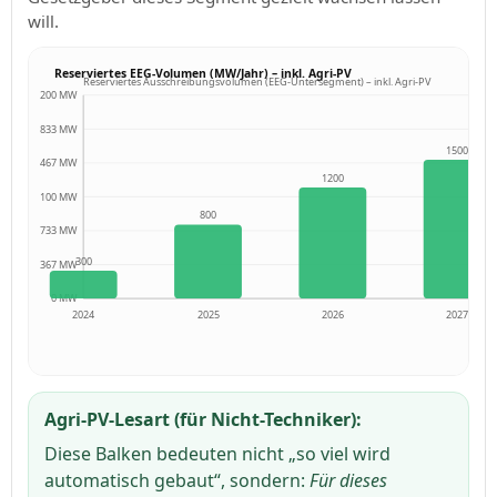
will.
Reserviertes EEG-Volumen (MW/Jahr) – inkl. Agri-PV
Reserviertes Ausschreibungsvolumen (EEG-Untersegment) – inkl. Agri-PV
2200 MW
1833 MW
1500
1467 MW
1200
1100 MW
800
733 MW
300
367 MW
0 MW
2024
2025
2026
2027
Agri-PV-Lesart (für Nicht-Techniker):
Diese Balken bedeuten nicht „so viel wird
automatisch gebaut“, sondern:
Für dieses