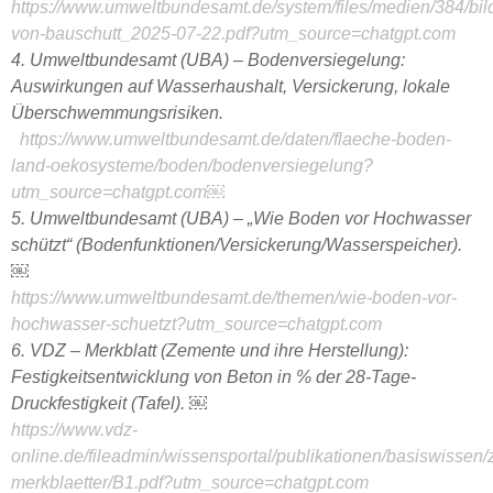
https://www.umweltbundesamt.de/system/files/medien/384/bil
von-bauschutt_2025-07-22.pdf?utm_source=chatgpt.com
4. Umweltbundesamt (UBA) – Bodenversiegelung:
Auswirkungen auf Wasserhaushalt, Versickerung, lokale
Überschwemmungsrisiken.
https://www.umweltbundesamt.de/daten/flaeche-boden-
land-oekosysteme/boden/bodenversiegelung?
utm_source=chatgpt.com￼
5. Umweltbundesamt (UBA) – „Wie Boden vor Hochwasser
schützt“ (Bodenfunktionen/Versickerung/Wasserspeicher).
￼
https://www.umweltbundesamt.de/themen/wie-boden-vor-
hochwasser-schuetzt?utm_source=chatgpt.com
6. VDZ – Merkblatt (Zemente und ihre Herstellung):
Festigkeitsentwicklung von Beton in % der 28-Tage-
Druckfestigkeit (Tafel). ￼
https://www.vdz-
online.de/fileadmin/wissensportal/publikationen/basiswissen
merkblaetter/B1.pdf?utm_source=chatgpt.com