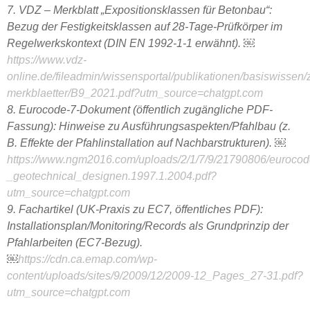
7. VDZ – Merkblatt „Expositionsklassen für Betonbau“:
Bezug der Festigkeitsklassen auf 28-Tage-Prüfkörper im
Regelwerkskontext (DIN EN 1992-1-1 erwähnt). ￼
https://www.vdz-
online.de/fileadmin/wissensportal/publikationen/basiswissen
merkblaetter/B9_2021.pdf?utm_source=chatgpt.com
8. Eurocode-7-Dokument (öffentlich zugängliche PDF-
Fassung): Hinweise zu Ausführungsaspekten/Pfahlbau (z.
B. Effekte der Pfahlinstallation auf Nachbarstrukturen). ￼
https://www.ngm2016.com/uploads/2/1/7/9/21790806/euroco
_geotechnical_designen.1997.1.2004.pdf?
utm_source=chatgpt.com
9. Fachartikel (UK-Praxis zu EC7, öffentliches PDF):
Installationsplan/Monitoring/Records als Grundprinzip der
Pfahlarbeiten (EC7-Bezug).
￼
https://cdn.ca.emap.com/wp-
content/uploads/sites/9/2009/12/2009-12_Pages_27-31.pdf?
utm_source=chatgpt.com