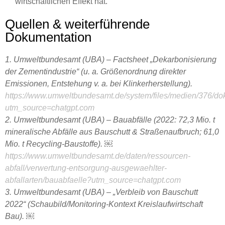
wirtschaftlichen Effekt hat.
Quellen & weiterführende
Dokumentation
1. Umweltbundesamt (UBA) – Factsheet „Dekarbonisierung
der Zementindustrie“ (u. a. Größenordnung direkter
Emissionen, Entstehung v. a. bei Klinkerherstellung).
https://www.umweltbundesamt.de/system/files/medien/376/do
utm_source=chatgpt.com
2. Umweltbundesamt (UBA) – Bauabfälle (2022: 72,3 Mio. t
mineralische Abfälle aus Bauschutt & Straßenaufbruch; 61,0
Mio. t Recycling-Baustoffe). ￼
https://www.umweltbundesamt.de/daten/ressourcen-
abfall/verwertung-entsorgung-ausgewaehlter-
abfallarten/bauabfaelle?utm_source=chatgpt.com
3. Umweltbundesamt (UBA) – „Verbleib von Bauschutt
2022“ (Schaubild/Monitoring-Kontext Kreislaufwirtschaft
Bau). ￼