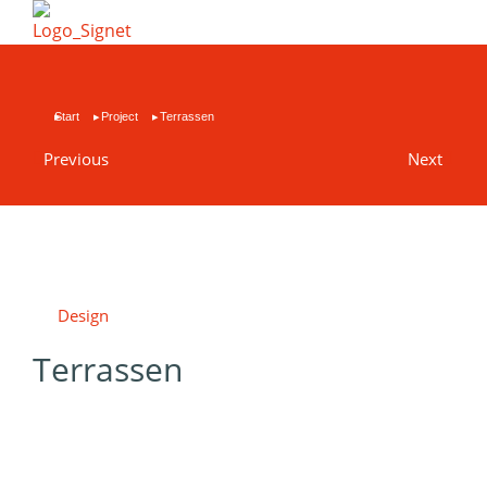
Sie befinden sich hier:
Start
Project
Terrassen
Previous
Next
Design
Terrassen